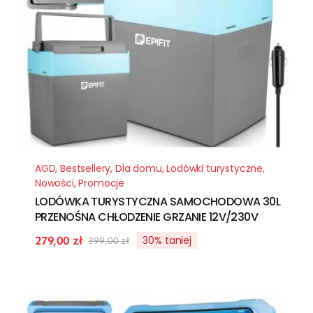
AGD
,
Bestsellery
,
Dla domu
,
Lodówki turystyczne
,
Nowości
,
Promocje
LODÓWKA TURYSTYCZNA SAMOCHODOWA 30L
PRZENOŚNA CHŁODZENIE GRZANIE 12V/230V
30% taniej
279,00
zł
399,00
zł
Pierwotna
Aktualna
cena
cena
wynosiła:
wynosi:
399,00 zł.
279,00 zł.