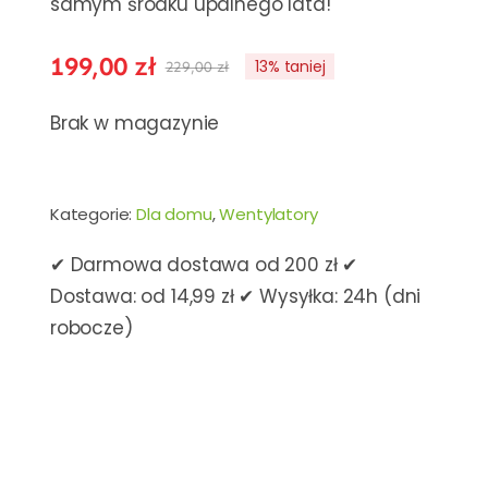
samym środku upalnego lata!
199,00
zł
13% taniej
229,00
zł
Pierwotna
Aktualna
cena
cena
Brak w magazynie
wynosiła:
wynosi:
229,00 zł.
199,00 zł.
Kategorie:
Dla domu
,
Wentylatory
✔ Darmowa dostawa od 200 zł ✔
Dostawa: od 14,99 zł ✔ Wysyłka: 24h (dni
robocze)