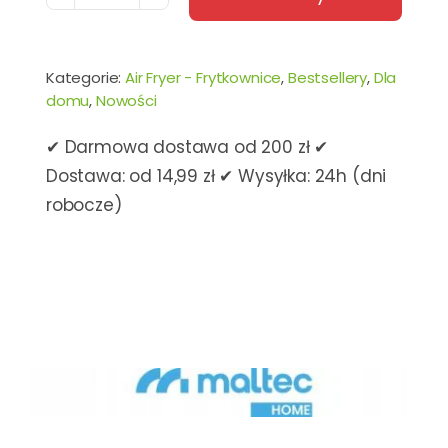
AIR
FRYER
Kategorie:
Air Fryer - Frytkownice
,
Bestsellery
,
Dla
FRYTKOWNICA
domu
,
Nowości
BEZTŁUSZCZOWA
DUŻA
✔ Darmowa dostawa od 200 zł ✔
8L
Dostawa: od 14,99 zł ✔ Wysyłka: 24h (dni
2000W
robocze)
APLIKACJA
+
GRATIS
TACKI