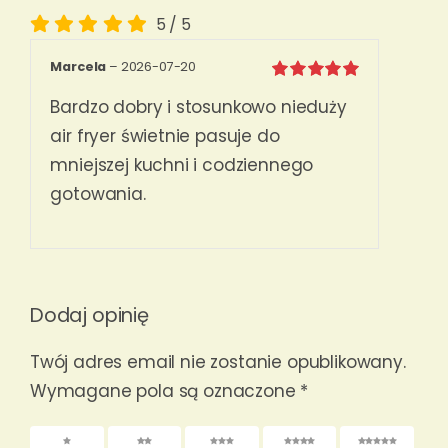
5
/
5
Marcela
–
2026-07-20
Oceniono
5
Bardzo dobry i stosunkowo nieduży
na 5
air fryer świetnie pasuje do
mniejszej kuchni i codziennego
gotowania.
Dodaj opinię
Twój adres email nie zostanie opublikowany.
Wymagane pola są oznaczone
*
1 z 5
2 z 5
3 z 5
4 z 5
5 z 5