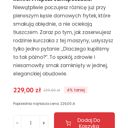
Niewątpliwie poczujesz różnicę już przy
pierwszym kęsie domowych frytek, które
smakują obłędnie, a nie ociekają
tłuszczem. Zaraz po tym, jak zaserwujesz
rodzinie kurczaka z tej maszyny, usłyszysz
tylko jedno pytanie: „Dlaczego kupiliśmy
to tak późno?”. To spokój, zdrowie i
niesamowity smak zamknięty w jednej,
eleganckiej obudowie.
229,00
zł
4% taniej
239,00
zł
Pierwotna
Aktualna
cena
cena
Poprzednia najniższa cena:
229,00
zł
.
wynosiła:
wynosi:
239,00 zł.
229,00 zł.
Dodaj Do
Koszyka
ilość