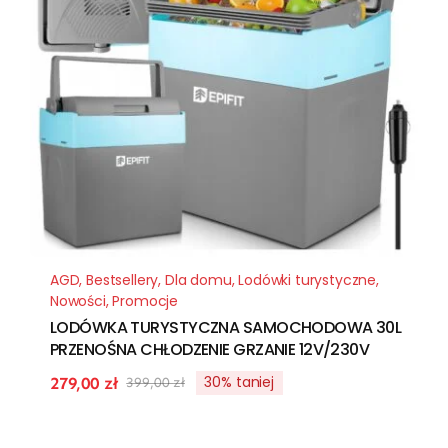
AGD
,
Bestsellery
,
Dla domu
,
Lodówki turystyczne
,
Nowości
,
Promocje
LODÓWKA TURYSTYCZNA SAMOCHODOWA 30L
PRZENOŚNA CHŁODZENIE GRZANIE 12V/230V
30% taniej
279,00
zł
399,00
zł
Pierwotna
Aktualna
cena
cena
wynosiła:
wynosi: