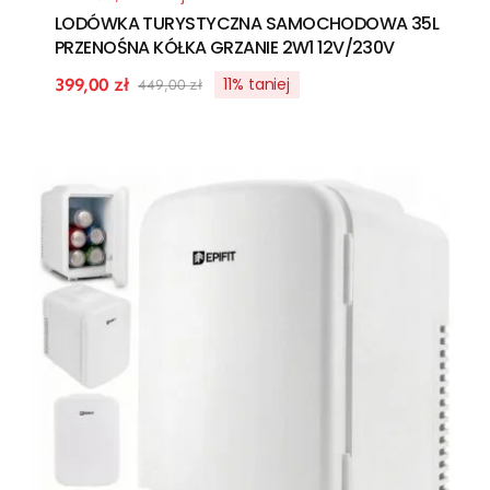
LODÓWKA TURYSTYCZNA SAMOCHODOWA 35L
PRZENOŚNA KÓŁKA GRZANIE 2W1 12V/230V
11% taniej
399,00
zł
449,00
zł
Pierwotna
Aktualna
cena
cena
wynosiła:
wynosi:
449,00 zł.
399,00 zł.