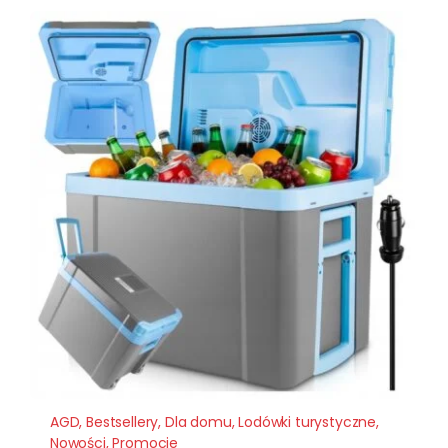
399,00 zł.
279,00 zł.
AGD
,
Bestsellery
,
Dla domu
,
Lodówki turystyczne
,
Nowości
,
Promocje