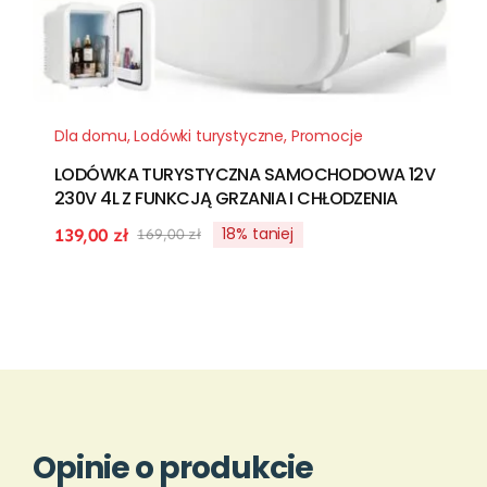
Dla domu
,
Lodówki turystyczne
,
Promocje
LODÓWKA TURYSTYCZNA SAMOCHODOWA 12V
230V 4L Z FUNKCJĄ GRZANIA I CHŁODZENIA
18% taniej
139,00
zł
169,00
zł
Pierwotna
Aktualna
cena
cena
wynosiła:
wynosi:
169,00 zł.
139,00 zł.
Opinie o produkcie